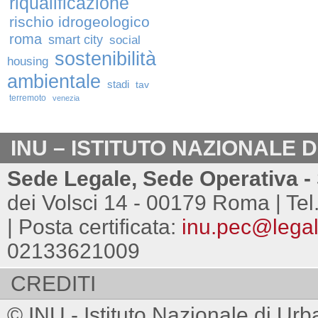
riqualificazione
rischio idrogeologico
roma
smart city
social
sostenibilità
housing
ambientale
stadi
tav
terremoto
venezia
INU – ISTITUTO NAZIONALE 
Sede Legale, Sede Operativa - 
dei Volsci 14 - 00179 Roma | Tel
| Posta certificata:
inu.pec@legalm
02133621009
CREDITI
© INU - Istituto Nazionale di Urb