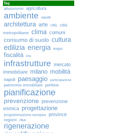
Tag
agricoltura
abusivismo
ambiente
appalti
architettura
arte
città
città
clima
comuni
metropolitane
cultura
consumo di suolo
edilizia
energia
expo
fiscalità
imu
infrastrutture
mercato
milano
mobilità
immobiliare
paesaggio
napoli
partecipazione
patrimonio immobiliare
periferie
pianificazione
prevenzione
prevenzione
progettazione
sismica
province
programmazione europea
regioni
rifiuti
rigenerazione