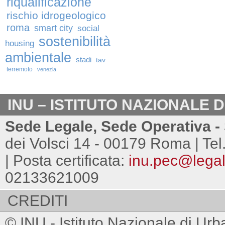
riqualificazione
rischio idrogeologico
roma
smart city
social
sostenibilità
housing
ambientale
stadi
tav
terremoto
venezia
INU – ISTITUTO NAZIONALE 
Sede Legale, Sede Operativa - 
dei Volsci 14 - 00179 Roma | Tel
| Posta certificata:
inu.pec@legalm
02133621009
CREDITI
© INU - Istituto Nazionale di Urb