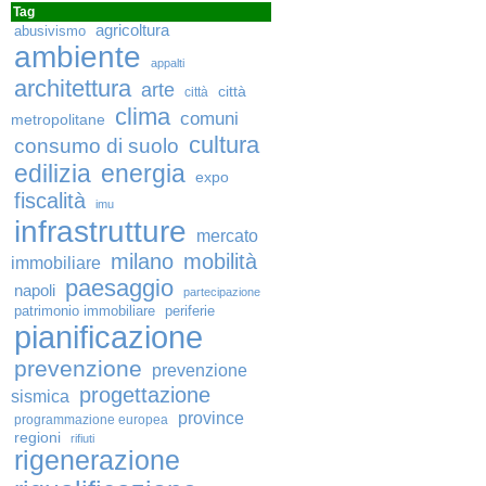
Tag
agricoltura
abusivismo
ambiente
appalti
architettura
arte
città
città
clima
comuni
metropolitane
cultura
consumo di suolo
edilizia
energia
expo
fiscalità
imu
infrastrutture
mercato
milano
mobilità
immobiliare
paesaggio
napoli
partecipazione
patrimonio immobiliare
periferie
pianificazione
prevenzione
prevenzione
progettazione
sismica
province
programmazione europea
regioni
rifiuti
rigenerazione