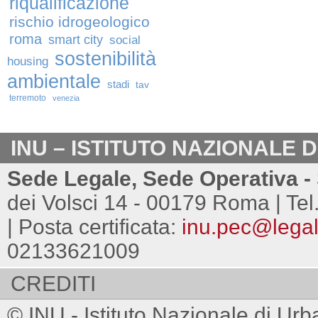
riqualificazione
rischio idrogeologico
roma
smart city
social
sostenibilità
housing
ambientale
stadi
tav
terremoto
venezia
INU – ISTITUTO NAZIONALE 
Sede Legale, Sede Operativa - 
dei Volsci 14 - 00179 Roma | Tel
| Posta certificata:
inu.pec@legalm
02133621009
CREDITI
© INU - Istituto Nazionale di Urb