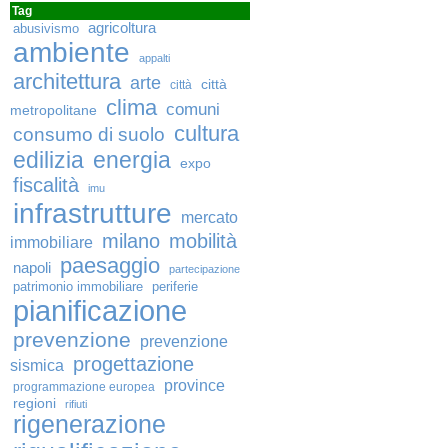
Tag
agricoltura
abusivismo
ambiente
appalti
architettura
arte
città
città
clima
comuni
metropolitane
cultura
consumo di suolo
edilizia
energia
expo
fiscalità
imu
infrastrutture
mercato
milano
mobilità
immobiliare
paesaggio
napoli
partecipazione
patrimonio immobiliare
periferie
pianificazione
prevenzione
prevenzione
progettazione
sismica
province
programmazione europea
regioni
rifiuti
rigenerazione