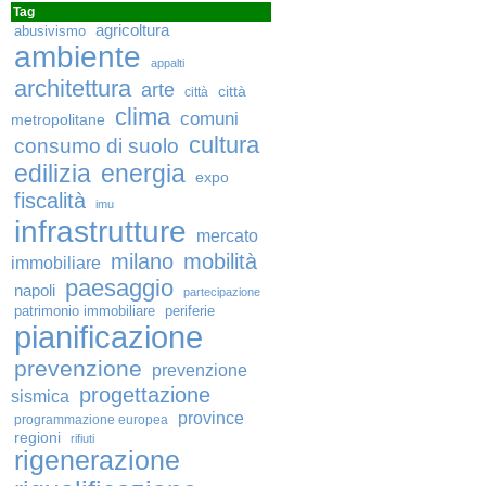
Tag
agricoltura
abusivismo
ambiente
appalti
architettura
arte
città
città
clima
comuni
metropolitane
cultura
consumo di suolo
edilizia
energia
expo
fiscalità
imu
infrastrutture
mercato
milano
mobilità
immobiliare
paesaggio
napoli
partecipazione
patrimonio immobiliare
periferie
pianificazione
prevenzione
prevenzione
progettazione
sismica
province
programmazione europea
regioni
rifiuti
rigenerazione