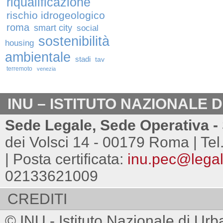
riqualificazione
rischio idrogeologico
roma
smart city
social
sostenibilità
housing
ambientale
stadi
tav
terremoto
venezia
INU – ISTITUTO NAZIONALE 
Sede Legale, Sede Operativa - 
dei Volsci 14 - 00179 Roma | Tel
| Posta certificata:
inu.pec@legalm
02133621009
CREDITI
© INU - Istituto Nazionale di Urb