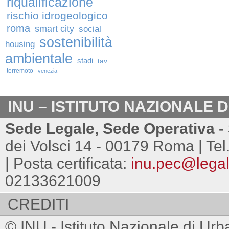
riqualificazione
rischio idrogeologico
roma
smart city
social
sostenibilità
housing
ambientale
stadi
tav
terremoto
venezia
INU – ISTITUTO NAZIONALE 
Sede Legale, Sede Operativa - 
dei Volsci 14 - 00179 Roma | Tel
| Posta certificata:
inu.pec@legalm
02133621009
CREDITI
© INU - Istituto Nazionale di Urb