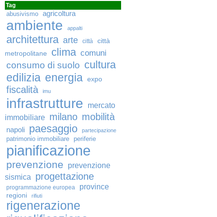
Tag
agricoltura
abusivismo
ambiente
appalti
architettura
arte
città
città
clima
comuni
metropolitane
cultura
consumo di suolo
edilizia
energia
expo
fiscalità
imu
infrastrutture
mercato
milano
mobilità
immobiliare
paesaggio
napoli
partecipazione
patrimonio immobiliare
periferie
pianificazione
prevenzione
prevenzione
progettazione
sismica
province
programmazione europea
regioni
rifiuti
rigenerazione