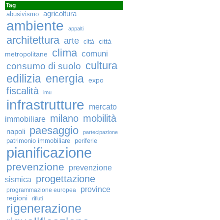
Tag
agricoltura
abusivismo
ambiente
appalti
architettura
arte
città
città
clima
comuni
metropolitane
cultura
consumo di suolo
edilizia
energia
expo
fiscalità
imu
infrastrutture
mercato
milano
mobilità
immobiliare
paesaggio
napoli
partecipazione
patrimonio immobiliare
periferie
pianificazione
prevenzione
prevenzione
progettazione
sismica
province
programmazione europea
regioni
rifiuti
rigenerazione