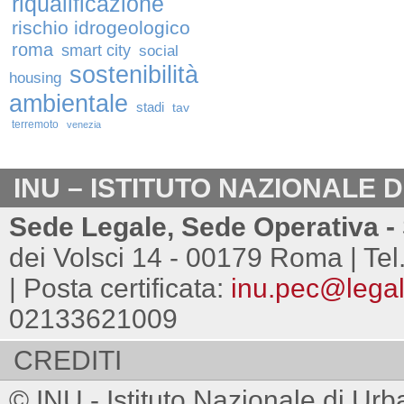
riqualificazione
rischio idrogeologico
roma
smart city
social
sostenibilità
housing
ambientale
stadi
tav
terremoto
venezia
INU – ISTITUTO NAZIONALE 
Sede Legale, Sede Operativa - 
dei Volsci 14 - 00179 Roma | Tel
| Posta certificata:
inu.pec@legalm
02133621009
CREDITI
© INU - Istituto Nazionale di Urb