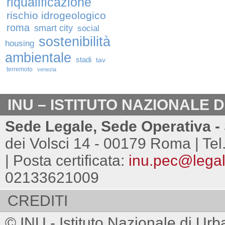
riqualificazione
rischio idrogeologico
roma
smart city
social
sostenibilità
housing
ambientale
stadi
tav
terremoto
venezia
INU – ISTITUTO NAZIONALE 
Sede Legale, Sede Operativa - 
dei Volsci 14 - 00179 Roma | Tel
| Posta certificata:
inu.pec@legalm
02133621009
CREDITI
© INU - Istituto Nazionale di Urb