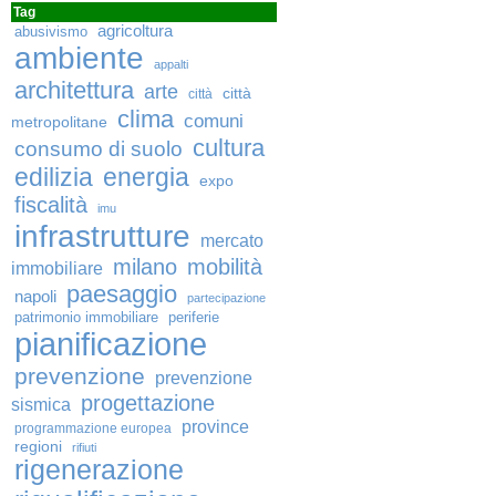
Tag
agricoltura
abusivismo
ambiente
appalti
architettura
arte
città
città
clima
comuni
metropolitane
cultura
consumo di suolo
edilizia
energia
expo
fiscalità
imu
infrastrutture
mercato
milano
mobilità
immobiliare
paesaggio
napoli
partecipazione
patrimonio immobiliare
periferie
pianificazione
prevenzione
prevenzione
progettazione
sismica
province
programmazione europea
regioni
rifiuti
rigenerazione