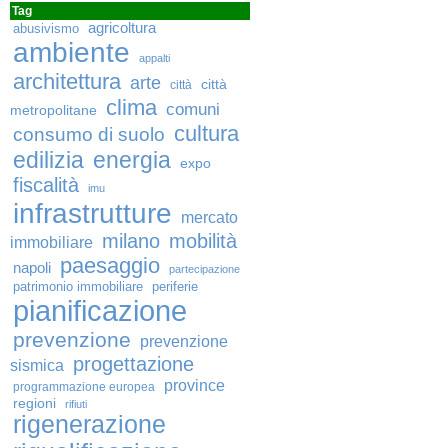
Tag
agricoltura
abusivismo
ambiente
appalti
architettura
arte
città
città
clima
comuni
metropolitane
cultura
consumo di suolo
edilizia
energia
expo
fiscalità
imu
infrastrutture
mercato
milano
mobilità
immobiliare
paesaggio
napoli
partecipazione
patrimonio immobiliare
periferie
pianificazione
prevenzione
prevenzione
progettazione
sismica
province
programmazione europea
regioni
rifiuti
rigenerazione