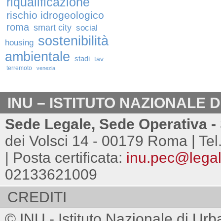
riqualificazione
rischio idrogeologico
roma
smart city
social
sostenibilità
housing
ambientale
stadi
tav
terremoto
venezia
INU – ISTITUTO NAZIONALE 
Sede Legale, Sede Operativa - 
dei Volsci 14 - 00179 Roma | Tel
| Posta certificata:
inu.pec@legalm
02133621009
CREDITI
© INU - Istituto Nazionale di Urb