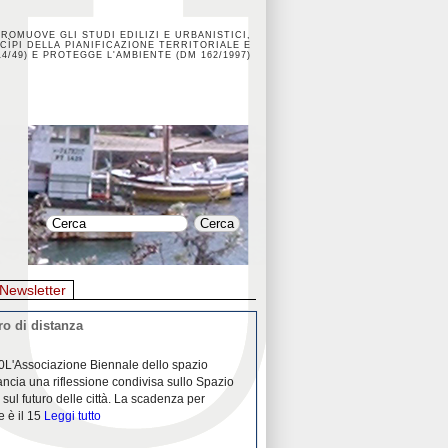
PROMUOVE GLI STUDI EDILIZI E URBANISTICI,
CÌPI DELLA PIANIFICAZIONE TERRITORIALE E
4/49) E PROTEGGE L'AMBIENTE (DM 162/1997)
Newsletter
o di distanza
La crisi dei porti durante la
0L'Associazione Biennale dello spazio
26/04/2020Nei mesi passati abbiam
ancia una riflessione condivisa sullo Spazio
Community "Porti città territori", 
 sul futuro delle città. La scadenza per
collaborazione con Assoporti e A
e è il 15
Leggi tutto
pandemia ci ha
Leggi tutto