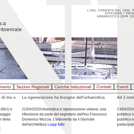
L'INU, FONDATO NEL 1930, 
DIFFONDE I PRIN
URBANISTICA (DPR 111
ica
mbientale
mento
Sezioni Regionali
Cariche Istituzionali
Contatti
Eventi
 di Inu e
La rigenerazione ha bisogno dell'urbanistica
Ad 1 metr
 (INU) e
21/04/2020Urbanistica e rigenerazione urbana: una
23/04/202
esaggio
riflessione da parte del segretario dell'Inu Francesco
pubblico l
e della
Domenico Moccia. L'intervento da il Giornale
pubblico e
dell'architettura
Leggi tutto
partecipar