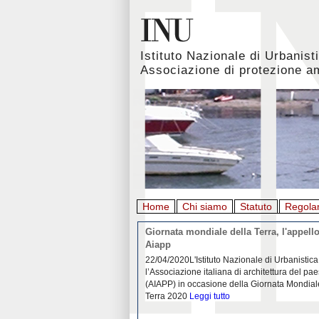
Istituto Nazionale di Urbanist
Associazione di protezione a
Home
Chi siamo
Statuto
Regola
rbanistica italiana al
Giornata mondiale della Terra, l'appello
emergenza. L’INU apre una
Aiapp
tiva: ecco come partecipare
 diffondersi del contagio da
22/04/2020L'Istituto Nazionale di Urbanistica
pieno svolgimento, è ormai
l’Associazione italiana di architettura del pa
eguenze sociali, economiche e
(AIAPP) in occasione della Giornata Mondial
idemia
Leggi tutto
Terra 2020
Leggi tutto