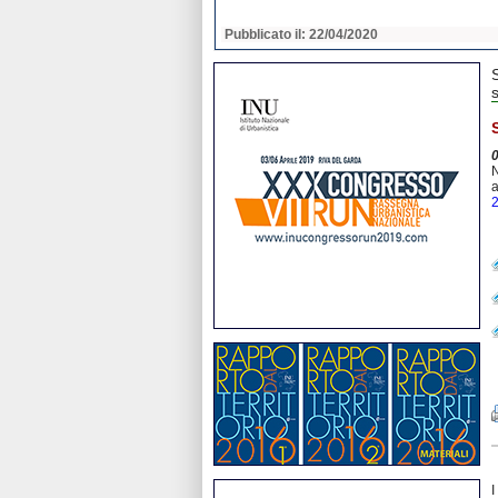
2020
Pubblicato il: 22/04/2020
s
N
a
I