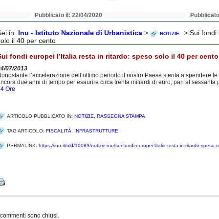
Pubblicato il: 22/04/2020
Pubblicato
Sei in:
Inu - Istituto Nazionale di Urbanistica
>
> Sui fondi 
NOTIZIE
olo il 40 per cento
Sui fondi europei l’Italia resta in ritardo: speso solo il 40 per cento
04/07/2013
onostante l’accelerazione dell’ultimo periodo il nostro Paese stenta a spendere le
ncora due anni di tempo per esaurire circa trenta miliardi di euro, pari al sessanta
24 Ore
ARTICOLO PUBBLICATO IN:
NOTIZIE
,
RASSEGNA STAMPA
TAG ARTICOLO:
FISCALITÀ
,
INFRASTRUTTURE
PERMALINK:
https://inu.it/old/10089/notizie-inu/sui-fondi-europei-litalia-resta-in-ritardo-speso-
Share
 commenti sono chiusi.