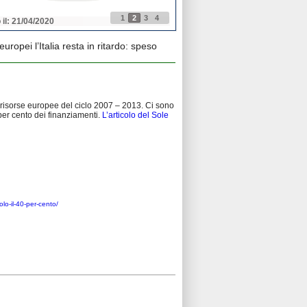
1
2
3
4
 il: 21/04/2020
Pubblicato il: 21/04/2020
europei l’Italia resta in ritardo: speso
 risorse europee del ciclo 2007 – 2013. Ci sono
 per cento dei finanziamenti.
L’articolo del Sole
solo-il-40-per-cento/