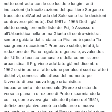
netto contrasto con le sue lucide e lungimiranti
indicazioni (la localizzazione del quartiere Sorgane e il
tracciato dell’Autostrada del Sole sono tra le decisioni
controverse più note). Dal 1961 al 1965 Detti, già
eletto consigliere nelle liste del Psi, è Assessore
all’Urbanistica nella prima Giunta di centro-sinistra,
sempre guidata dal sindaco La Pira; ed è questa “la
sua grande occasione”. Promuove subito, infatti, la
redazione del Piano regolatore generale, avvalendosi
dell’Ufficio tecnico comunale e della commissione
urbanistica. II Prg viene adottato già nel dicembre
1962 e si impone all’attenzione per alcuni suoi caratteri
distintivi, connessi alle attese del momento per
l’avvento di una nuova legge urbanistica:
inquadramento intercomunale (Firenze si estende
verso la piana in direzione di Prato risparmiando la
collina, come aveva già indicato il piano del 1951),
definizione planivolumetrica delle aree di nuova
espansione, ampio ricorso ai Peep e ampia dotazione